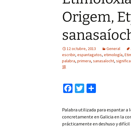
Origem, E
sanasaíoch
12 octubre, 2013
General
escribir
,
espantagatos
,
etimología
,
Eti
palabra
,
primera
,
sanasaíocht
,
signific
源
Fa
T
C
ce
wi
o
b
tt
m
Palabra utilizada para espantar a l
o
er
p
concretamente en Galicia en la co
o
ar
prácticamente en deshuso y difícil 