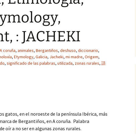
tymology,
t, : JACHEKI
A coruña
,
animales
,
Bergantiños
,
deshuso
,
diccionario
,
moloxía
,
Etymology
,
Galicia
,
Jacheki
,
mi madre
,
Origem
,
ado
,
significado de las palabras
,
utilizada
,
zonas rurales
,
語
os gatos, en el noroeste de la península Ibérica, más
marca de Bergantiños, en A coruña. Palabra
de oír a no ser en algunas zonas rurales.