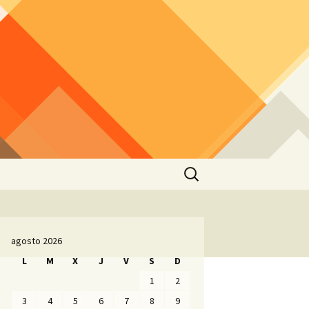
Buscar:
agosto 2026
L
M
X
J
V
S
D
1
2
3
4
5
6
7
8
9