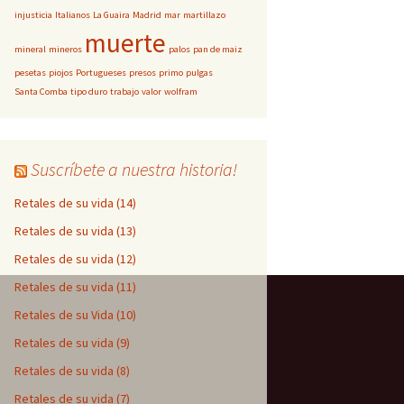
injusticia
Italianos
La Guaira
Madrid
mar
martillazo
muerte
mineral
mineros
palos
pan de maiz
pesetas
piojos
Portugueses
presos
primo
pulgas
Santa Comba
tipo duro
trabajo
valor
wolfram
Suscríbete a nuestra historia!
Retales de su vida (14)
Retales de su vida (13)
Retales de su vida (12)
Retales de su vida (11)
Retales de su Vida (10)
Retales de su vida (9)
Retales de su vida (8)
Retales de su vida (7)