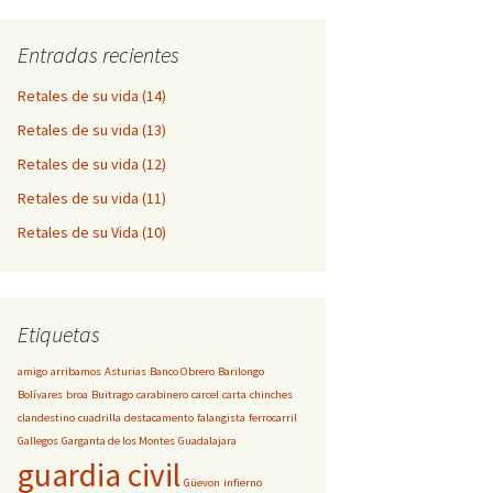
Entradas recientes
Retales de su vida (14)
Retales de su vida (13)
Retales de su vida (12)
Retales de su vida (11)
Retales de su Vida (10)
Etiquetas
amigo
arribamos
Asturias
Banco Obrero
Barilongo
Bolívares
broa
Buitrago
carabinero
carcel
carta
chinches
clandestino
cuadrilla
destacamento
falangista
ferrocarril
Gallegos
Garganta de los Montes
Guadalajara
guardia civil
Güevon
infierno