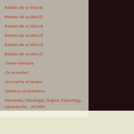
Retales de su Vida (6)
Retales de su Vida (5)
Retales de su Vida (4)
Retales de su Vida (3)
Retales de su Vida (2)
Retales de su Vida (1)
Tienen memoria
¿Te acuerdas?
Aprovecha el tiempo
Tenemos un problema
Etimoloxía, Etimología, Origem, Etymology,
sanasaíocht, : JACHEKI