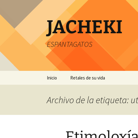
JACHEKI
ESPANTAGATOS
Saltar
Inicio
Retales de su vida
al
contenido
Archivo de la etiqueta: u
Etimoloxía