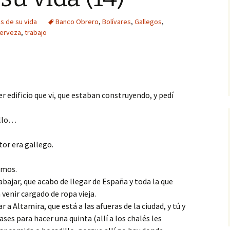
s de su vida
Banco Obrero
,
Bolívares
,
Gallegos
,
cerveza
,
trabajo
mer edificio que vi, que estaban construyendo, y pedí
bajo.
allo…
tor era gallego.
te de ropa, y nos vamos.
rabajar, que acabo de llegar de España y toda la que
ía, no iba a venir cargado de ropa vieja.
 Altamira, que está a las afueras de la ciudad, y tú y
es para hacer una quinta (allí a los chalés les