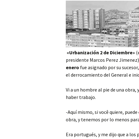
«Urbanización 2 de Diciembre»
(
presidente Marcos Perez Jimenez)
enero
fue asignado por su suceso
el derrocamiento del General e ini
Vi a un hombre al pie de una obra,
hab
er trabajo.
-Aquí mismo, si você quiere, pued
obra, y tenemos por lo menos par
Era portugués, y me dijo que a los 