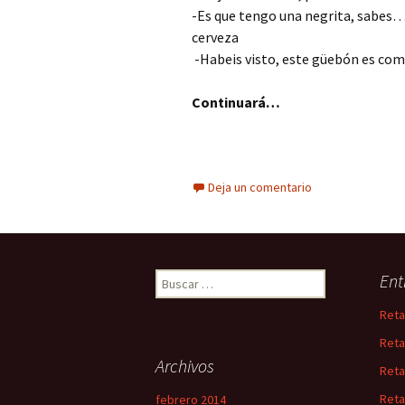
-Es que tengo una negrita, sabes… 
ce
-Habeis visto, este güebón es com
Continuará…
Deja un comentario
Buscar:
Ent
Reta
Reta
Archivos
Reta
Reta
febrero 2014