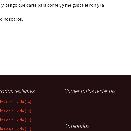
y tengo que darle para comer, y me gusta el ron y la
rveza
o nosotros.
radas recientes
Comentarios recientes
les de su vida (14)
les de su vida (13)
les de su vida (12)
Categorías
les de su vida (11)