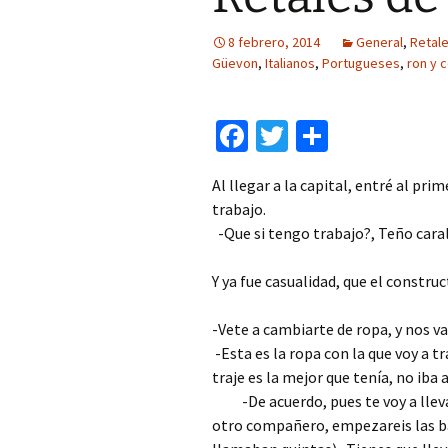
8 febrero, 2014
General
,
Retale
Güevon
,
Italianos
,
Portugueses
,
ron y 
Fa
T
C
ce
wi
o
Al llegar a la capital, entré al pri
b
tt
m
tra
o
er
p
-Que si tengo trabajo?, Teño car
o
ar
Y ya fue casualidad, que el construc
k
tir
-Vete a cambiar
-Esta es la ropa con la que voy a t
traje es la mejor que ten
-De acuerdo, pues te voy a llevar a
otro compañero, empezareis las bas