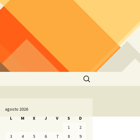
Buscar:
agosto 2026
L
M
X
J
V
S
D
1
2
3
4
5
6
7
8
9