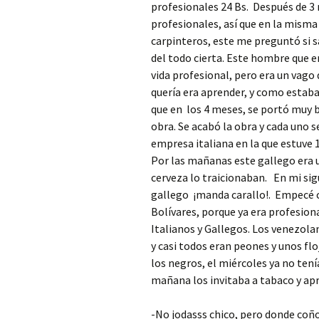
profesionales 24 Bs. Después de 3
profesionales, así que en la misma 
carpinteros, este me preguntó si sa
del todo cierta. Este hombre que e
vida profesional, pero era un vago 
quería era aprender, y como estaba 
que en los 4 meses, se portó muy 
obra. Se acabó la obra y cada uno se
empresa italiana en la que estuve 1
Por las mañanas este gallego era u
cerveza lo traicionaban. En mi sig
gallego ¡manda carallo!. Empecé c
Bolívares, porque ya era profesio
Italianos y Gallegos. Los venezola
y casi todos eran peones y unos flo
los negros, el miércoles ya no tenía
mañana los invitaba a tabaco y apr
-No jodasss chico, pero donde coñ