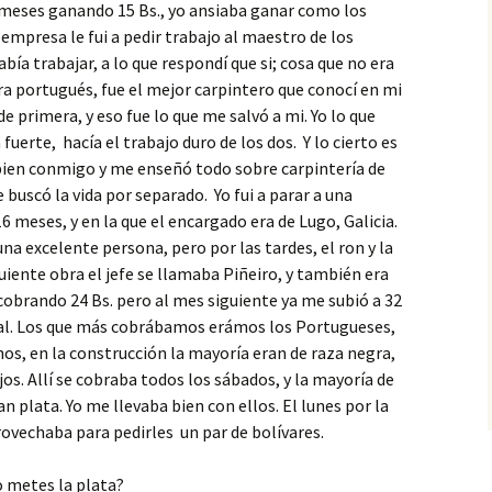
 meses ganando 15 Bs., yo ansiaba ganar como los
empresa le fui a pedir trabajo al maestro de los
bía trabajar, a lo que respondí que si; cosa que no era
ra portugués, fue el mejor carpintero que conocí en mi
de primera, y eso fue lo que me salvó a mi. Yo lo que
fuerte, hacía el trabajo duro de los dos. Y lo cierto es
bien conmigo y me enseñó todo sobre carpintería de
 buscó la vida por separado. Yo fui a parar a una
6 meses, y en la que el encargado era de Lugo, Galicia.
na excelente persona, pero por las tardes, el ron y la
uiente obra el jefe se llamaba Piñeiro, y también era
obrando 24 Bs. pero al mes siguiente ya me subió a 32
nal. Los que más cobrábamos erámos los Portugueses,
nos, en la construcción la mayoría eran de raza negra,
jos. Allí se cobraba todos los sábados, y la mayoría de
n plata. Yo me llevaba bien con ellos. El lunes por la
ovechaba para pedirles un par de bolívares.
o metes la plata?