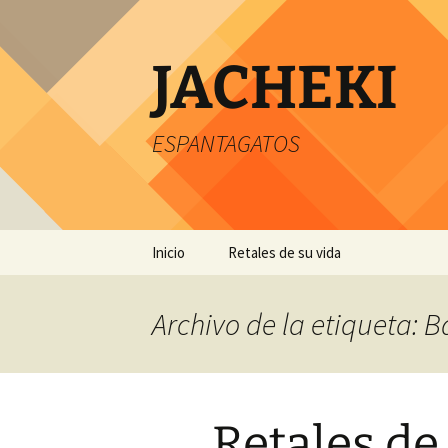
JACHEKI
ESPANTAGATOS
Saltar
Inicio
Retales de su vida
al
contenido
Archivo de la etiqueta: 
Retales de 