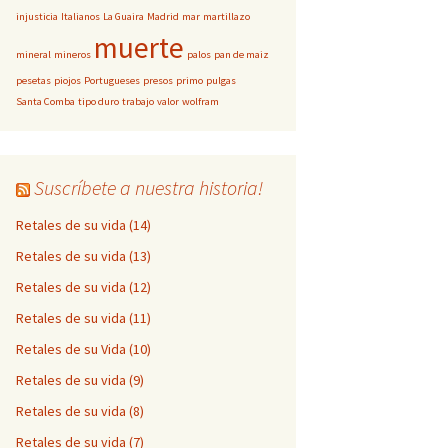
injusticia
Italianos
La Guaira
Madrid
mar
martillazo
muerte
mineral
mineros
palos
pan de maiz
pesetas
piojos
Portugueses
presos
primo
pulgas
Santa Comba
tipo duro
trabajo
valor
wolfram
Suscríbete a nuestra historia!
Retales de su vida (14)
Retales de su vida (13)
Retales de su vida (12)
Retales de su vida (11)
Retales de su Vida (10)
Retales de su vida (9)
Retales de su vida (8)
Retales de su vida (7)