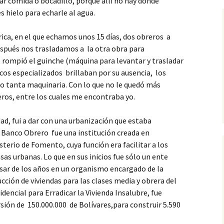
ar comida o bocadillo, porque allí no hay donde
 hielo para echarle al agua.
rica, en el que echamos unos 15 días, dos obreros a
espués nos trasladamos a la otra obra para
 rompió el guinche (máquina para levantar y trasladar
icos especializados brillaban por su ausencia, los
o tanta maquinaria. Con lo que no le quedó más
ros, entre los cuales me encontraba yo.
ad, fui a dar con una urbanización que estaba
 Banco Obrero fue una institución creada en
sterio de Fomento, cuya función era facilitar a los
sas urbanas. Lo que en sus inicios fue sólo un ente
asar de los años en un organismo encargado de la
ucción de viviendas para las clases media y obrera del
dencial para Erradicar la Vivienda Insalubre, fue
rsión de 150.000.000 de Bolívares,para construir 5.590