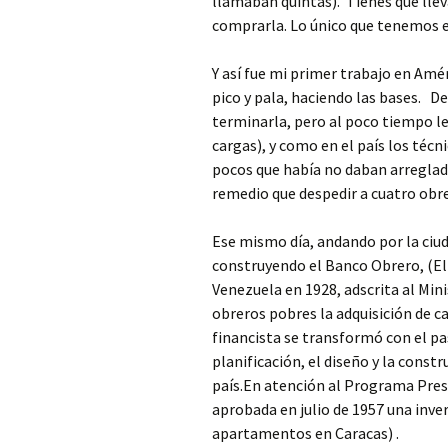
llamaban quintas). Tienes que llev
comprarla. Lo único que tenemos es
Y así fue mi primer trabajo en Amé
pico y pala, haciendo las bases. D
terminarla, pero al poco tiempo le
cargas), y como en el país los técn
pocos que había no daban arreglad
remedio que despedir a cuatro obre
Ese mismo día, andando por la ciud
construyendo el Banco Obrero, (El
Venezuela en 1928, adscrita al Mini
obreros pobres la adquisición de ca
financista se transformó con el p
planificación, el diseño y la constr
país.En atención al Programa Presi
aprobada en julio de 1957 una inve
apartamentos en Caracas) .