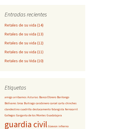
Entradas recientes
Retales de su vida (14)
Retales de su vida (13)
Retales de su vida (12)
Retales de su vida (11)
Retales de su Vida (10)
Etiquetas
amigo
arribamos
Asturias
Banco Obrero
Barilongo
Bolívares
broa
Buitrago
carabinero
carcel
carta
chinches
clandestino
cuadrilla
destacamento
falangista
ferrocarril
Gallegos
Garganta de los Montes
Guadalajara
guardia civil
Güevon
infierno