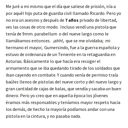
ce
wi
o
Me juré a mi mismo que el día que saliese de prisión, iría a
b
tt
m
por aquél hijo puta de guardia civil llamado Ricardo. Pero yo
o
er
p
no era un asesino y después de
7 años
privado de libertad,
o
ar
ves las cosas de otro modo. Incluso vendí una pistola que
tenía de 9mm. parabellum o del nueve largo como le
k
tir
llamábamos entonces. ¡ahh!, que se me olvidaba; mi
hermano el mayor, Gumersindo, fue a la guerra española y
estuvo de ordenanza de un Teniente en la retaguardia en
Asturias. Básicamente lo que hacía era recoger el
armamento que se iba quedando tirado de los soldados que
iban cayendo en combate. Y cuando venía de permiso traía
baúles llenos de pistolas del nueve corto y del nuevo largo y
gran cantidad de cajas de balas, que vendía y sacaba un buen
dinero. Pero yo creo que en aquella época los jóvenes
éramos más responsables y teníamos mayor respeto hacia
los demás, de hecho la mayoría podíamos andar con una
pistola en la cintura, y no pasaba nada.