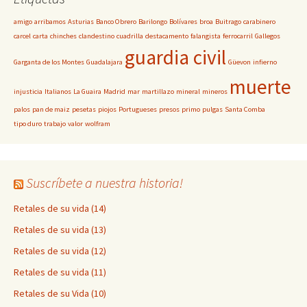
amigo
arribamos
Asturias
Banco Obrero
Barilongo
Bolívares
broa
Buitrago
carabinero
carcel
carta
chinches
clandestino
cuadrilla
destacamento
falangista
ferrocarril
Gallegos
guardia civil
Garganta de los Montes
Guadalajara
Güevon
infierno
muerte
injusticia
Italianos
La Guaira
Madrid
mar
martillazo
mineral
mineros
palos
pan de maiz
pesetas
piojos
Portugueses
presos
primo
pulgas
Santa Comba
tipo duro
trabajo
valor
wolfram
Suscríbete a nuestra historia!
Retales de su vida (14)
Retales de su vida (13)
Retales de su vida (12)
Retales de su vida (11)
Retales de su Vida (10)