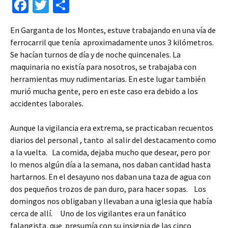
Fa
T
C
ce
wi
o
En Garganta de los Montes, estuve trabajando en una vía de
b
tt
m
ferrocarril que tenía aproximadamente unos 3 kilómetros.
o
er
p
Se hacían turnos de día y de noche quincenales. La
o
ar
maquinaria no existía para nosotros, se trabajaba con
herramientas muy rudimentarias. En este lugar también
k
tir
murió mucha gente, pero en este caso era debido a los
accidentes laborales.
Aunque la vigilancia era extrema, se practicaban recuentos
diarios del personal , tanto al salir del destacamento como
a la vuelta. La comida, dejaba mucho que desear, pero por
lo menos algún día a la semana, nos daban cantidad hasta
hartarnos. En el desayuno nos daban una taza de agua con
dos pequeños trozos de pan duro, para hacer sopas. Los
domingos nos obligaban y llevaban a una iglesia que había
cerca de allí. Uno de los vigilantes era un fanático
falangista, que presumía con su insignia de las cinco