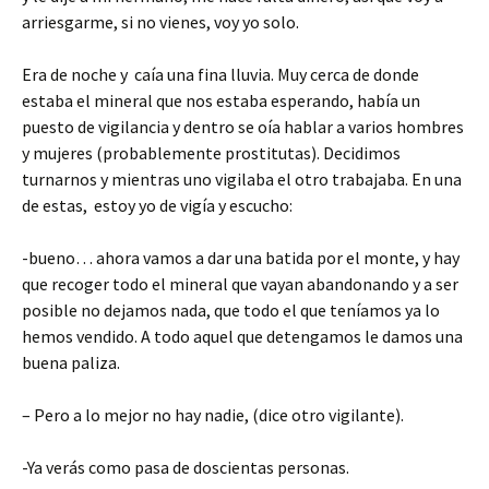
o
ar
arriesgarme, si no vienes, voy yo solo.
k
tir
Era de noche y caía una fina lluvia. Muy cerca de donde
estaba el mineral que nos estaba esperando, había un
puesto de vigilancia y dentro se oía hablar a varios hombres
y mujeres (probablemente prostitutas). Decidimos
turnarnos y mientras uno vigilaba el otro trabajaba. En una
de estas, estoy yo de vigía y escucho:
-bueno… ahora vamos a dar una batida por el monte, y hay
que recoger todo el mineral que vayan abandonando y a ser
posible no dejamos nada, que todo el que teníamos ya lo
hemos vendido. A todo aquel que detengamos le damos una
buena paliza.
– Pero a lo mejor no hay nadie, (dice otro vigilante).
-Ya verás como pasa de doscientas personas.