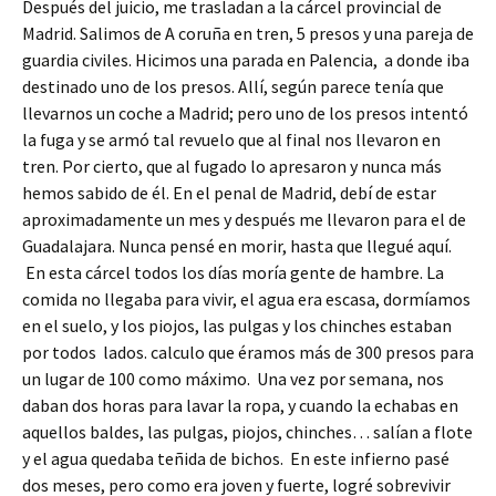
Después del juicio, me trasladan a la cárcel provincial de
Madrid. Salimos de A coruña en tren, 5 presos y una pareja de
guardia civiles. Hicimos una parada en Palencia, a donde iba
destinado uno de los presos. Allí, según parece tenía que
llevarnos un coche a Madrid; pero uno de los presos intentó
la fuga y se armó tal revuelo que al final nos llevaron en
tren. Por cierto, que al fugado lo apresaron y nunca más
hemos sabido de él. En el penal de Madrid, debí de estar
aproximadamente un mes y después me llevaron para el de
Guadalajara. Nunca pensé en morir, hasta que llegué aquí.
En esta cárcel todos los días moría gente de hambre. La
comida no llegaba para vivir, el agua era escasa, dormíamos
en el suelo, y los piojos, las pulgas y los chinches estaban
por todos lados. calculo que éramos más de 300 presos para
un lugar de 100 como máximo. Una vez por semana, nos
daban dos horas para lavar la ropa, y cuando la echabas en
aquellos baldes, las pulgas, piojos, chinches… salían a flote
y el agua quedaba teñida de bichos. En este infierno pasé
dos meses, pero como era joven y fuerte, logré sobrevivir