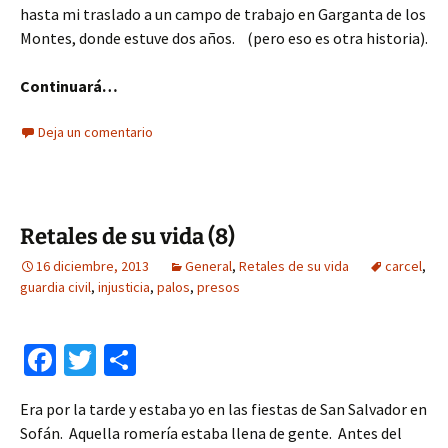
hasta mi traslado a un campo de trabajo en Garganta de los
Montes, donde estuve dos años. (pero eso es otra historia).
Continuará…
Deja un comentario
Retales de su vida (8)
16 diciembre, 2013
General
,
Retales de su vida
carcel
,
guardia civil
,
injusticia
,
palos
,
presos
Fa
T
C
ce
wi
o
Era por la tarde y estaba yo en las fiestas de San Salvador en
b
tt
m
Sofán. Aquella romería estaba llena de gente. Antes del