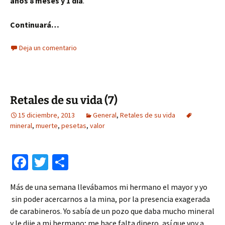
años 8 meses y 1 día
.
Continuará…
Deja un comentario
Retales de su vida (7)
15 diciembre, 2013
General
,
Retales de su vida
mineral
,
muerte
,
pesetas
,
valor
Fa
T
C
ce
wi
o
Más de una semana llevábamos mi hermano el mayor y yo
b
tt
m
sin poder acercarnos a la mina, por la presencia exagerada
o
er
p
de carabineros. Yo sabía de un pozo que daba mucho mineral
y le dije a mi hermano; me hace falta dinero, así que voy a