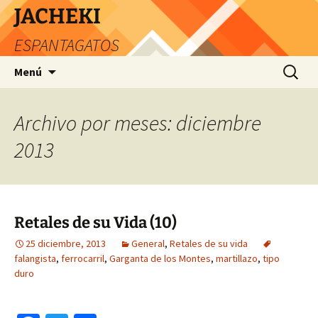
JACHEKI
ESPANTAGATOS
Saltar
Buscar:
Menú
al
contenido
Archivo por meses: diciembre
2013
Retales de su Vida (10)
25 diciembre, 2013
General
,
Retales de su vida
falangista
,
ferrocarril
,
Garganta de los Montes
,
martillazo
,
tipo
duro