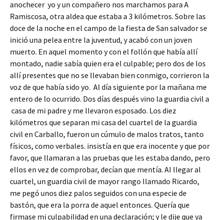
o
er
p
anochecer yo y un compañero nos marchamos para A
o
ar
Ramiscosa, otra aldea que estaba a 3 kilómetros. Sobre las
doce de la noche en el campo de la fiesta de San salvador se
k
tir
inició una pelea entre la juventud, y acabó con un joven
muerto. En aquel momento y con el follón que había allí
montado, nadie sabía quien era el culpable; pero dos de los
allí presentes que no se llevaban bien conmigo, corrieron la
voz de que había sido yo. Al día siguiente por la mañana me
entero de lo ocurrido. Dos días después vino la guardia civil a
casa de mi padre y me llevaron esposado. Los diez
kilómetros que separan mi casa del cuartel de la guardia
civil en Carballo, fueron un cúmulo de malos tratos, tanto
físicos, como verbales. insistía en que era inocente y que por
favor, que llamaran a las pruebas que les estaba dando, pero
ellos en vez de comprobar, decían que mentía. Al llegar al
cuartel, un guardia civil de mayor rango llamado Ricardo,
me pegó unos diez palos seguidos con una especie de
bastón, que era la porra de aquel entonces. Quería que
firmase mi culpabilidad en una declaración; y le dije que ya