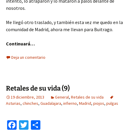
intentó, lo atraparon y lo mataron a palos delante de
nosotros.
Me llegó otro traslado, y también esta vez me quedo en la
comunidad de Madrid, ahora me llevan para Buitrago.
Continuará…
Deja un comentario
Retales de su vida (9)
19 diciembre, 2013
General
,
Retales de su vida
Asturias
,
chinches
,
Guadalajara
,
infierno
,
Madrid
,
piojos
,
pulgas
Fa
T
C