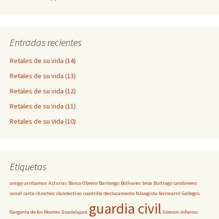
Entradas recientes
Retales de su vida (14)
Retales de su vida (13)
Retales de su vida (12)
Retales de su vida (11)
Retales de su Vida (10)
Etiquetas
amigo
arribamos
Asturias
Banco Obrero
Barilongo
Bolívares
broa
Buitrago
carabinero
carcel
carta
chinches
clandestino
cuadrilla
destacamento
falangista
ferrocarril
Gallegos
guardia civil
Garganta de los Montes
Guadalajara
Güevon
infierno