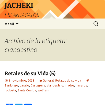
JACHEKI
ESPANTAGATOS
Saltar
Buscar:
Menú
al
contenido
Archivo de la etiqueta:
clandestino
Retales de su Vida (5)
8 noviembre, 2013
General
,
Retales de su vida
Barilongo
,
carallo
,
Cartagena
,
clandestino
,
madre
,
mineros
,
roubeta
,
Santa Comba
,
wolfram