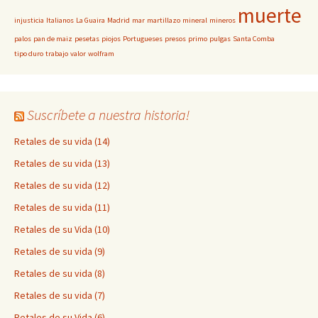
muerte
injusticia
Italianos
La Guaira
Madrid
mar
martillazo
mineral
mineros
palos
pan de maiz
pesetas
piojos
Portugueses
presos
primo
pulgas
Santa Comba
tipo duro
trabajo
valor
wolfram
Suscríbete a nuestra historia!
Retales de su vida (14)
Retales de su vida (13)
Retales de su vida (12)
Retales de su vida (11)
Retales de su Vida (10)
Retales de su vida (9)
Retales de su vida (8)
Retales de su vida (7)
Retales de su Vida (6)