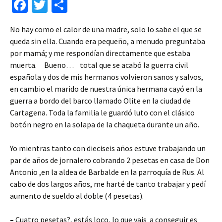
Fa
T
C
ce
wi
o
No hay como el calor de una madre, solo lo sabe el que se
b
tt
m
queda sin ella. Cuando era pequeño, a menudo preguntaba
o
er
p
por mamá; y me respondían directamente que estaba
o
ar
muerta. Bueno… total que se acabó la guerra civil
española y dos de mis hermanos volvieron sanos y salvos,
k
tir
en cambio el marido de nuestra única hermana cayó en la
guerra a bordo del barco llamado Olite en la ciudad de
Cartagena. Toda la familia le guardó luto con el clásico
botón negro en la solapa de la chaqueta durante un año.
Yo mientras tanto con dieciseis años estuve trabajando un
par de años de jornalero cobrando 2 pesetas en casa de Don
Antonio ,en la aldea de Barbalde en la parroquía de Rus. Al
cabo de dos largos años, me harté de tanto trabajar y pedí
aumento de sueldo al doble (4 pesetas).
–
Cuatro pesetas?, estás loco, lo que vais a conseguir es