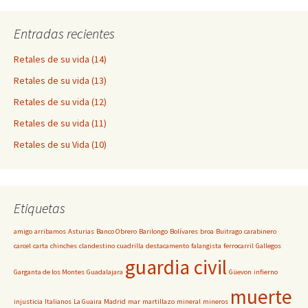
Entradas recientes
Retales de su vida (14)
Retales de su vida (13)
Retales de su vida (12)
Retales de su vida (11)
Retales de su Vida (10)
Etiquetas
amigo
arribamos
Asturias
Banco Obrero
Barilongo
Bolívares
broa
Buitrago
carabinero
carcel
carta
chinches
clandestino
cuadrilla
destacamento
falangista
ferrocarril
Gallegos
guardia civil
Garganta de los Montes
Guadalajara
Güevon
infierno
muerte
injusticia
Italianos
La Guaira
Madrid
mar
martillazo
mineral
mineros