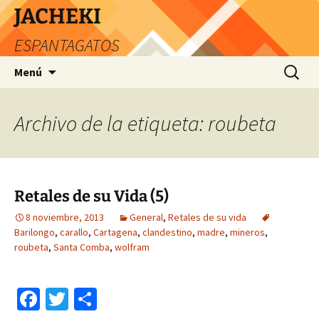
JACHEKI
ESPANTAGATOS
Saltar
Buscar:
Menú
al
contenido
Archivo de la etiqueta: roubeta
Retales de su Vida (5)
8 noviembre, 2013
General
,
Retales de su vida
Barilongo
,
carallo
,
Cartagena
,
clandestino
,
madre
,
mineros
,
roubeta
,
Santa Comba
,
wolfram
Fa
T
C