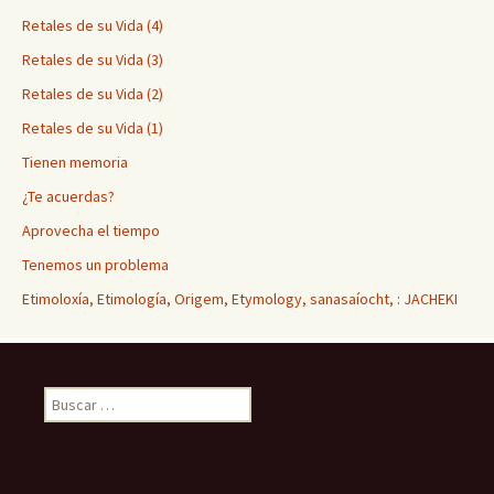
Retales de su Vida (4)
Retales de su Vida (3)
Retales de su Vida (2)
Retales de su Vida (1)
Tienen memoria
¿Te acuerdas?
Aprovecha el tiempo
Tenemos un problema
Etimoloxía, Etimología, Origem, Etymology, sanasaíocht, : JACHEKI
Buscar: