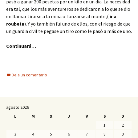
pasó a ganar 200 pesetas por un kilo en un día. La necesidad
era tal, que los más aventureros se dedicaron a lo que se dio
en llamar tirarse a la mina o lanzarse al monte,(
ir a
roubeta
). Y yo también fui uno de ellos, con el riesgo de que
un guardia civil te pegase un tiro como le pasó a más de uno.
Continuará…
Deja un comentario
agosto 2026
L
M
X
J
V
S
D
1
2
3
4
5
6
7
8
9