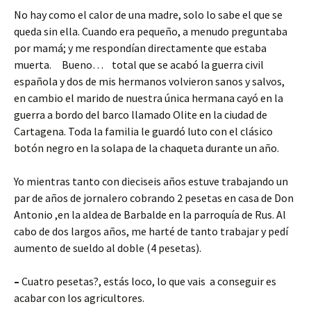
ce
wi
o
No hay como el calor de una madre, solo lo sabe el que se
b
tt
m
queda sin ella. Cuando era pequeño, a menudo preguntaba
o
er
p
por mamá; y me respondían directamente que estaba
o
ar
muerta. Bueno… total que se acabó la guerra civil
española y dos de mis hermanos volvieron sanos y salvos,
k
tir
en cambio el marido de nuestra única hermana cayó en la
guerra a bordo del barco llamado Olite en la ciudad de
Cartagena. Toda la familia le guardó luto con el clásico
botón negro en la solapa de la chaqueta durante un año.
Yo mientras tanto con dieciseis años estuve trabajando un
par de años de jornalero cobrando 2 pesetas en casa de Don
Antonio ,en la aldea de Barbalde en la parroquía de Rus. Al
cabo de dos largos años, me harté de tanto trabajar y pedí
aumento de sueldo al doble (4 pesetas).
–
Cuatro pesetas?, estás loco, lo que vais a conseguir es
acabar con los agricultores.