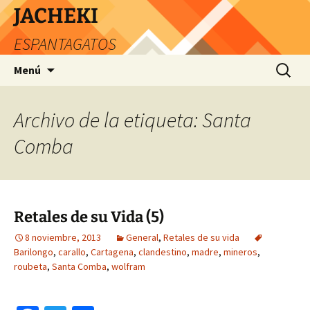
JACHEKI
ESPANTAGATOS
Saltar
Buscar:
Menú
al
contenido
Archivo de la etiqueta: Santa
Comba
Retales de su Vida (5)
8 noviembre, 2013
General
,
Retales de su vida
Barilongo
,
carallo
,
Cartagena
,
clandestino
,
madre
,
mineros
,
roubeta
,
Santa Comba
,
wolfram