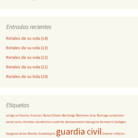
Entradas recientes
Retales de su vida (14)
Retales de su vida (13)
Retales de su vida (12)
Retales de su vida (11)
Retales de su Vida (10)
Etiquetas
amigo
arribamos
Asturias
Banco Obrero
Barilongo
Bolívares
broa
Buitrago
carabinero
carcel
carta
chinches
clandestino
cuadrilla
destacamento
falangista
ferrocarril
Gallegos
guardia civil
Garganta de los Montes
Guadalajara
Güevon
infierno