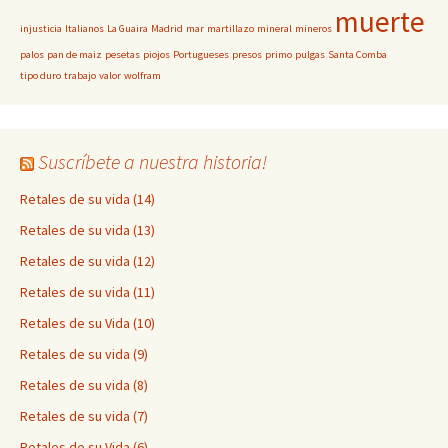
muerte
injusticia
Italianos
La Guaira
Madrid
mar
martillazo
mineral
mineros
palos
pan de maiz
pesetas
piojos
Portugueses
presos
primo
pulgas
Santa Comba
tipo duro
trabajo
valor
wolfram
Suscríbete a nuestra historia!
Retales de su vida (14)
Retales de su vida (13)
Retales de su vida (12)
Retales de su vida (11)
Retales de su Vida (10)
Retales de su vida (9)
Retales de su vida (8)
Retales de su vida (7)
Retales de su Vida (6)