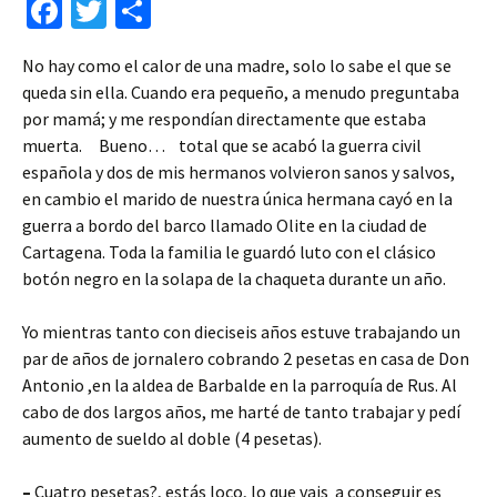
Fa
T
C
ce
wi
o
No hay como el calor de una madre, solo lo sabe el que se
b
tt
m
queda sin ella. Cuando era pequeño, a menudo preguntaba
o
er
p
por mamá; y me respondían directamente que estaba
o
ar
muerta. Bueno… total que se acabó la guerra civil
española y dos de mis hermanos volvieron sanos y salvos,
k
tir
en cambio el marido de nuestra única hermana cayó en la
guerra a bordo del barco llamado Olite en la ciudad de
Cartagena. Toda la familia le guardó luto con el clásico
botón negro en la solapa de la chaqueta durante un año.
Yo mientras tanto con dieciseis años estuve trabajando un
par de años de jornalero cobrando 2 pesetas en casa de Don
Antonio ,en la aldea de Barbalde en la parroquía de Rus. Al
cabo de dos largos años, me harté de tanto trabajar y pedí
aumento de sueldo al doble (4 pesetas).
–
Cuatro pesetas?, estás loco, lo que vais a conseguir es