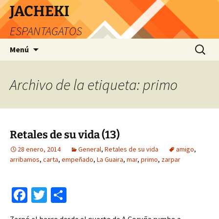
JACHEKI
ESPANTAGATOS
Saltar
Buscar:
Menú
al
contenido
Archivo de la etiqueta: primo
Retales de su vida (13)
28 enero, 2014
General
,
Retales de su vida
amigo
,
arribamos
,
carta
,
empeñado
,
La Guaira
,
mar
,
primo
,
zarpar
Fa
T
C
ce
wi
o