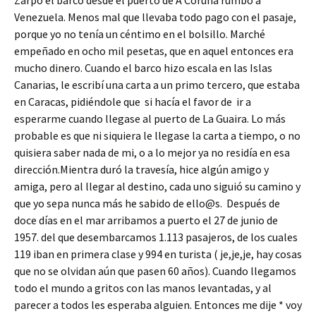
Zarpó el barco desde el puerto de A Coruña rumbo a
b
tt
m
Venezuela. Menos mal que llevaba todo pago con el pasaje,
o
er
p
porque yo no tenía un céntimo en el bolsillo. Marché
o
ar
empeñado en ocho mil pesetas, que en aquel entonces era
mucho dinero. Cuando el barco hizo escala en las Islas
k
tir
Canarias, le escribí una carta a un primo tercero, que estaba
en Caracas, pidiéndole que si hacía el favor de ir a
esperarme cuando llegase al puerto de La Guaira. Lo más
probable es que ni siquiera le llegase la carta a tiempo, o no
quisiera saber nada de mi, o a lo mejor ya no residía en esa
dirección.Mientra duró la travesía, hice algún amigo y
amiga, pero al llegar al destino, cada uno siguió su camino y
que yo sepa nunca más he sabido de ello@s. Después de
doce días en el mar arribamos a puerto el 27 de junio de
1957. del que desembarcamos 1.113 pasajeros, de los cuales
119 iban en primera clase y 994 en turista ( je,je,je, hay cosas
que no se olvidan aún que pasen 60 años). Cuando llegamos
todo el mundo a gritos con las manos levantadas, y al
parecer a todos les esperaba alguien. Entonces me dije * voy