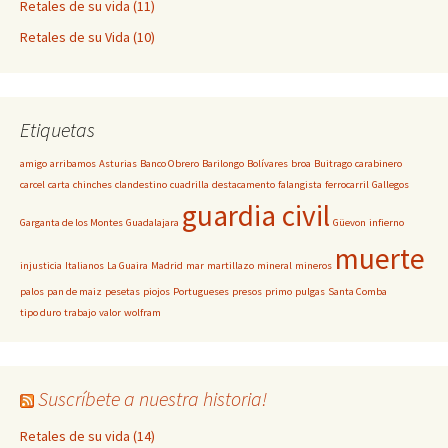
Retales de su vida (11)
Retales de su Vida (10)
Etiquetas
amigo
arribamos
Asturias
Banco Obrero
Barilongo
Bolívares
broa
Buitrago
carabinero
carcel
carta
chinches
clandestino
cuadrilla
destacamento
falangista
ferrocarril
Gallegos
guardia civil
Garganta de los Montes
Guadalajara
Güevon
infierno
muerte
injusticia
Italianos
La Guaira
Madrid
mar
martillazo
mineral
mineros
palos
pan de maiz
pesetas
piojos
Portugueses
presos
primo
pulgas
Santa Comba
tipo duro
trabajo
valor
wolfram
Suscríbete a nuestra historia!
Retales de su vida (14)