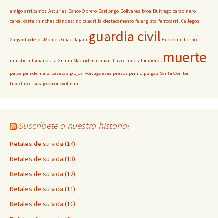
amigo
arribamos
Asturias
Banco Obrero
Barilongo
Bolívares
broa
Buitrago
carabinero
carcel
carta
chinches
clandestino
cuadrilla
destacamento
falangista
ferrocarril
Gallegos
guardia civil
Garganta de los Montes
Guadalajara
Güevon
infierno
muerte
injusticia
Italianos
La Guaira
Madrid
mar
martillazo
mineral
mineros
palos
pan de maiz
pesetas
piojos
Portugueses
presos
primo
pulgas
Santa Comba
tipo duro
trabajo
valor
wolfram
Suscríbete a nuestra historia!
Retales de su vida (14)
Retales de su vida (13)
Retales de su vida (12)
Retales de su vida (11)
Retales de su Vida (10)