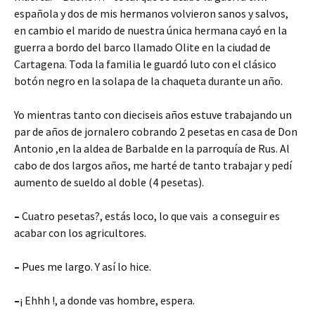
o
ar
española y dos de mis hermanos volvieron sanos y salvos,
k
tir
en cambio el marido de nuestra única hermana cayó en la
guerra a bordo del barco llamado Olite en la ciudad de
Cartagena. Toda la familia le guardó luto con el clásico
botón negro en la solapa de la chaqueta durante un año.
Yo mientras tanto con dieciseis años estuve trabajando un
par de años de jornalero cobrando 2 pesetas en casa de Don
Antonio ,en la aldea de Barbalde en la parroquía de Rus. Al
cabo de dos largos años, me harté de tanto trabajar y pedí
aumento de sueldo al doble (4 pesetas).
–
Cuatro pesetas?, estás loco, lo que vais a conseguir es
acabar con los agricultores.
–
Pues me largo. Y así lo hice.
–
¡ Ehhh !, a donde vas hombre, espera.