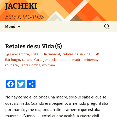
JACHEKI
ESPANTAGATOS
Saltar
Buscar:
Menú
al
contenido
Retales de su Vida (5)
8 noviembre, 2013
General
,
Retales de su vida
Barilongo
,
carallo
,
Cartagena
,
clandestino
,
madre
,
mineros
,
roubeta
,
Santa Comba
,
wolfram
Fa
T
C
ce
wi
o
No hay como el calor de una madre, solo lo sabe el que se
b
tt
m
queda sin ella. Cuando era pequeño, a menudo preguntaba
o
er
p
por mamá; y me respondían directamente que estaba
muerta. Bueno… total que se acabó la guerra civil