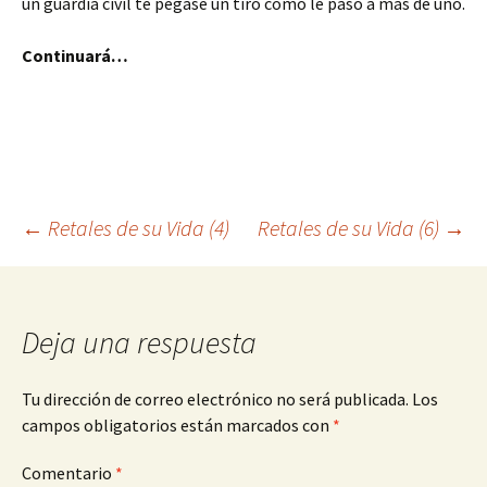
un guardia civil te pegase un tiro como le pasó a más de uno.
Continuará…
Navegación
←
Retales de su Vida (4)
Retales de su Vida (6)
→
de
Deja una respuesta
entradas
Tu dirección de correo electrónico no será publicada.
Los
campos obligatorios están marcados con
*
Comentario
*