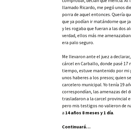
comprobar, decían que mentía. Al ll
llamado Ricardo, me pegó unos diez
porra de aquel entonces. Quería que
que ya podían ir matándome que jam
y les rogaba que fueran a las dos a
verdad, ellos más me amenazaban. L
era palo seguro.
Me llevaron ante el juez a declarar
cárcel en Carballo, donde pasé 17
tiempo, estuve mantenido por mi 
unos haberes a los presos; quien s
carcelero municipal. Yo tenía 19 a
correspondían, las amenazas del d
trasladaron a la carcel provincial e
pero mis testigos no valieron de n
a
14 años 8 meses y 1 día
.
Continuará…