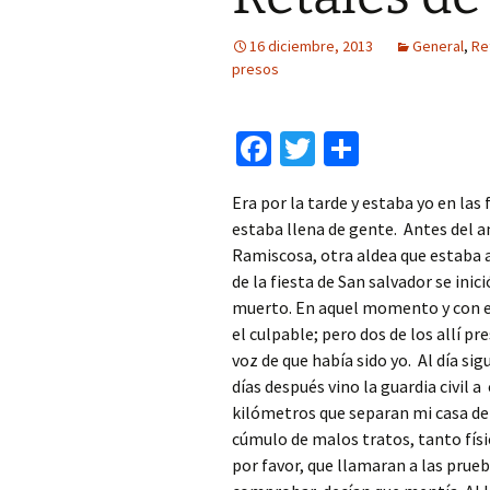
16 diciembre, 2013
General
,
Re
presos
Fa
T
C
ce
wi
o
Era por la tarde y estaba yo en las
b
tt
m
estaba llena de gente. Antes del
o
er
p
Ramiscosa, otra aldea que estaba a
o
ar
de la fiesta de San salvador se inic
muerto. En aquel momento y con el
k
tir
el culpable; pero dos de los allí p
voz de que había sido yo. Al día si
días después vino la guardia civil 
kilómetros que separan mi casa del 
cúmulo de malos tratos, tanto físic
por favor, que llamaran a las prueb