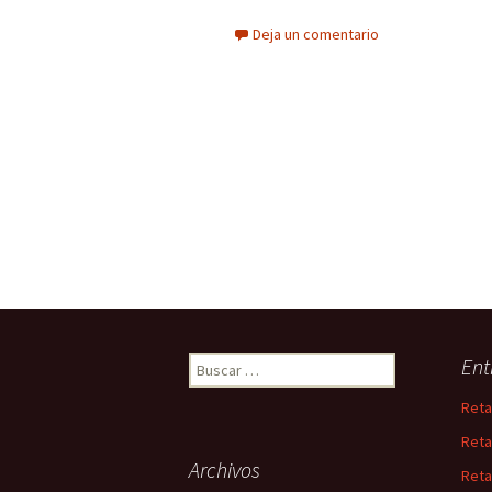
Deja un comentario
Buscar:
Ent
Reta
Reta
Archivos
Reta