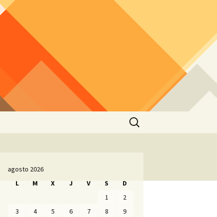
Buscar:
agosto 2026
L
M
X
J
V
S
D
1
2
3
4
5
6
7
8
9