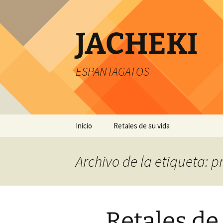
JACHEKI
ESPANTAGATOS
Saltar
Inicio
Retales de su vida
al
contenido
Archivo de la etiqueta: p
Retales de 