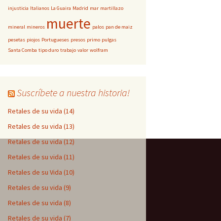
injusticia
Italianos
La Guaira
Madrid
mar
martillazo
muerte
mineral
mineros
palos
pan de maiz
pesetas
piojos
Portugueses
presos
primo
pulgas
Santa Comba
tipo duro
trabajo
valor
wolfram
Suscríbete a nuestra historia!
Retales de su vida (14)
Retales de su vida (13)
Retales de su vida (12)
Retales de su vida (11)
Retales de su Vida (10)
Retales de su vida (9)
Retales de su vida (8)
Retales de su vida (7)