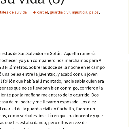
tales de su vida
carcel
,
guardia civil
,
injusticia
,
palos
,
 fiestas de San Salvador en Sofán. Aquella romería
 anochecer yo y un compañero nos marchamos para A
 3 kilómetros. Sobre las doce de la noche en el campo
ió una pelea entre la juventud, y acabó con un joven
 follón que había allí montado, nadie sabía quien era
resentes que no se llevaban bien conmigo, corrieron la
guiente por la mañana me entero de lo ocurrido. Dos
a casa de mi padre y me llevaron esposado. Los diez
cuartel de la guardia civil en Carballo, fueron un
os, como verbales. insistía en que era inocente y que
as que les estaba dando, pero ellos en vez de