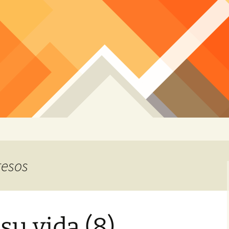
resos
su vida (8)