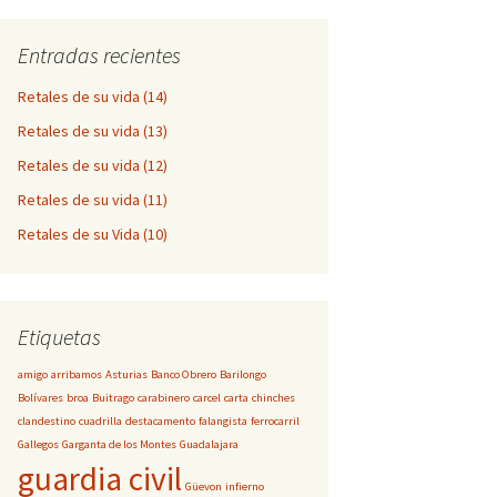
Entradas recientes
Retales de su vida (14)
Retales de su vida (13)
Retales de su vida (12)
Retales de su vida (11)
Retales de su Vida (10)
Etiquetas
amigo
arribamos
Asturias
Banco Obrero
Barilongo
Bolívares
broa
Buitrago
carabinero
carcel
carta
chinches
clandestino
cuadrilla
destacamento
falangista
ferrocarril
Gallegos
Garganta de los Montes
Guadalajara
guardia civil
Güevon
infierno